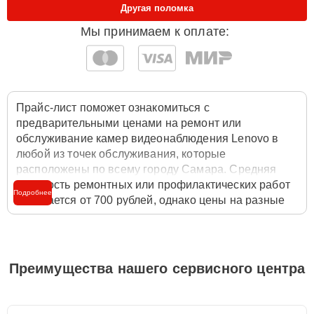
Другая поломка
Мы принимаем к оплате:
Прайс-лист поможет ознакомиться с
предварительными ценами на ремонт или
обслуживание камер видеонаблюдения Lenovo в
любой из точек обслуживания, которые
расположены по всему городу Самара. Средняя
стоимость ремонтных или профилактических работ
Подробнее
начинается от 700 рублей, однако цены на разные
виды комплектующих могут различаться. Полную
стоимость работ с учётом запчастей или расходных
материалов необходимо уточнять со специалистом
службы заботы о клиентах. Для расчета итоговой
Преимущества нашего сервисного центра
стоимости ремонта камеры видеонаблюдения
достаточно позвонить по телефону горячей линии
+7 (846) 219-26-47
или оставить заявку на нашем