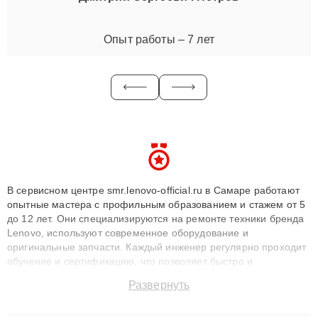
Опыт работы – 7 лет
В сервисном центре smr.lenovo-official.ru в Самаре работают
опытные мастера с профильным образованием и стажем от 5
до 12 лет. Они специализируются на ремонте техники бренда
Lenovo, используют современное оборудование и
оригинальные запчасти. Каждый инженер регулярно проходит
обучение и сертификацию, что позволяет быстро и
точноdiagnostikировать поломки и восстанавливать технику с
Развернуть
сохранением гарантии до 3 лет. Наши мастера решают
сложные случаи: от замены матриц и материнских плат до
ремонта после залития и восстановления данных. Благодаря