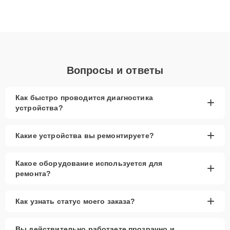
высокой квалификации и ответственному подходу клиенты
получают быстрый, качественный ремонт и понятные
объяснения по результатам диагностики.
Вопросы и ответы
Как быстро проводится диагностика
+
устройства?
+
Какие устройства вы ремонтируете?
Какое оборудование используется для
+
ремонта?
+
Как узнать статус моего заказа?
Вы действительно работаете прозрачно и