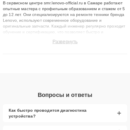
В сервисном центре smr.lenovo-official.ru в Самаре работают
опытные мастера с профильным образованием и стажем от 5
до 12 лет. Они специализируются на ремонте техники бренда
Lenovo, используют современное оборудование и
оригинальные запчасти. Каждый инженер регулярно проходит
обучение и сертификацию, что позволяет быстро и
точноdiagnostikировать поломки и восстанавливать технику с
Развернуть
сохранением гарантии до 3 лет. Наши мастера решают
сложные случаи: от замены матриц и материнских плат до
ремонта после залития и восстановления данных. Благодаря
высокой квалификации и ответственному подходу клиенты
получают быстрый, качественный ремонт и понятные
объяснения по результатам диагностики.
Вопросы и ответы
Как быстро проводится диагностика
+
устройства?