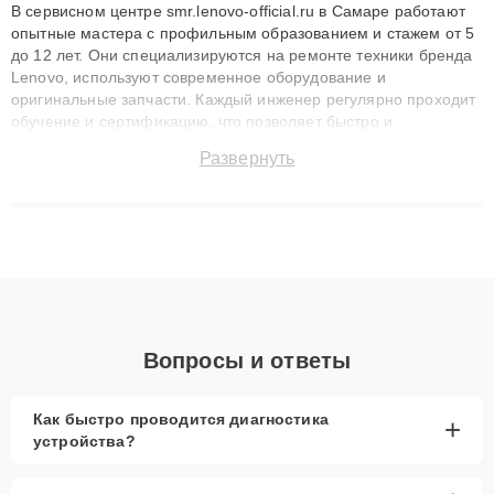
В сервисном центре smr.lenovo-official.ru в Самаре работают
опытные мастера с профильным образованием и стажем от 5
до 12 лет. Они специализируются на ремонте техники бренда
Lenovo, используют современное оборудование и
оригинальные запчасти. Каждый инженер регулярно проходит
обучение и сертификацию, что позволяет быстро и
точноdiagnostikировать поломки и восстанавливать технику с
Развернуть
сохранением гарантии до 3 лет. Наши мастера решают
сложные случаи: от замены матриц и материнских плат до
ремонта после залития и восстановления данных. Благодаря
высокой квалификации и ответственному подходу клиенты
получают быстрый, качественный ремонт и понятные
объяснения по результатам диагностики.
Вопросы и ответы
Как быстро проводится диагностика
+
устройства?