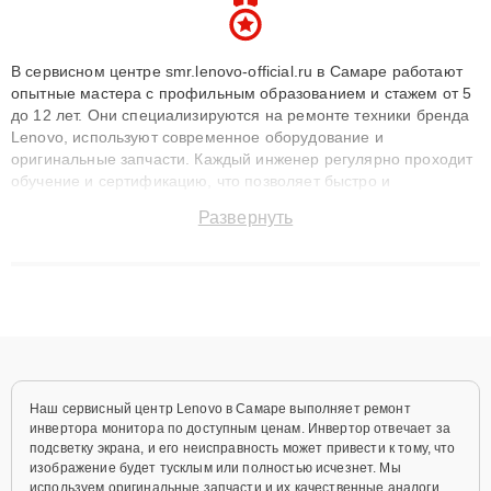
В сервисном центре smr.lenovo-official.ru в Самаре работают
опытные мастера с профильным образованием и стажем от 5
до 12 лет. Они специализируются на ремонте техники бренда
Lenovo, используют современное оборудование и
оригинальные запчасти. Каждый инженер регулярно проходит
обучение и сертификацию, что позволяет быстро и
точноdiagnostikировать поломки и восстанавливать технику с
Развернуть
сохранением гарантии до 3 лет. Наши мастера решают
сложные случаи: от замены матриц и материнских плат до
ремонта после залития и восстановления данных. Благодаря
высокой квалификации и ответственному подходу клиенты
получают быстрый, качественный ремонт и понятные
объяснения по результатам диагностики.
Наш сервисный центр Lenovo в Самаре выполняет ремонт
инвертора монитора по доступным ценам. Инвертор отвечает за
подсветку экрана, и его неисправность может привести к тому, что
изображение будет тусклым или полностью исчезнет. Мы
используем оригинальные запчасти и их качественные аналоги