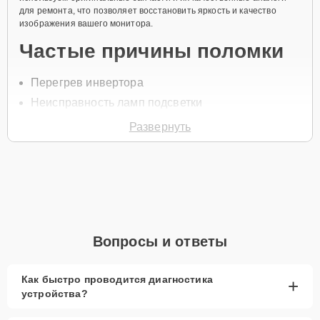
для ремонта, что позволяет восстановить яркость и качество
изображения вашего монитора.
Частые причины поломки
Перегрев инвертора
Неисправность ламп подсветки
Короткое замыкание
Развернуть
Износ компонентов
Проблемы с питанием
Для ремонта инвертора свяжитесь с нами по телефону +7 (846)
219-26-47 или оставьте
Заявку на сайте
. Специалист свяжется с
вами в течение одной минуты для уточнения всех вопросов и
записи на диагностику и ремонт.
Вопросы и ответы
Главные особенности
сервиса
Как быстро проводится диагностика
+
устройства?
Низкие цены и скидки
— выгодные цены и