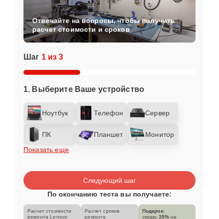
Отвечайте на вопросы, чтобы получить
расчет стоимости и сроков
Шаг
1 из 3
1. Выберите Ваше устройство
Ноутбук
Телефон
Сервер
ПК
Планшет
Монитор
Показать еще
Следующий шаг
По окончанию теста вы получаете:
Расчет стоимости
Расчет сроков
Подарок:
ремонта Lenovo
ремонта
скидку
25%
на