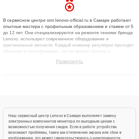
В сервисном центре smr.lenovo-official.ru в Самаре работают
опытные мастера с профильным образованием и стажем от 5
до 12 лет. Они специализируются на ремонте техники бренда
Lenovo, используют современное оборудование и
оригинальные запчасти. Каждый инженер регулярно проходит
обучение и сертификацию, что позволяет быстро и
точноdiagnostikировать поломки и восстанавливать технику с
Развернуть
сохранением гарантии до 3 лет. Наши мастера решают
сложные случаи: от замены матриц и материнских плат до
ремонта после залития и восстановления данных. Благодаря
высокой квалификации и ответственному подходу клиенты
получают быстрый, качественный ремонт и понятные
объяснения по результатам диагностики.
Наш сервисный центр Lenovo в Самаре выполняет замену
электронных компонентов монитора по выгодным ценам с
возможностью получения скидок. Если в работе устройства
возникают проблемы, такие как отключение экрана или сбои в
изображении, это может свидетельствовать о неисправности