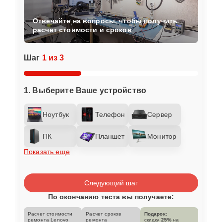
Отвечайте на вопросы, чтобы получить
расчет стоимости и сроков
Шаг
1 из 3
1. Выберите Ваше устройство
Ноутбук
Телефон
Сервер
ПК
Планшет
Монитор
Показать еще
Следующий шаг
По окончанию теста вы получаете:
Расчет стоимости
Расчет сроков
Подарок:
ремонта Lenovo
ремонта
скидку
25%
на