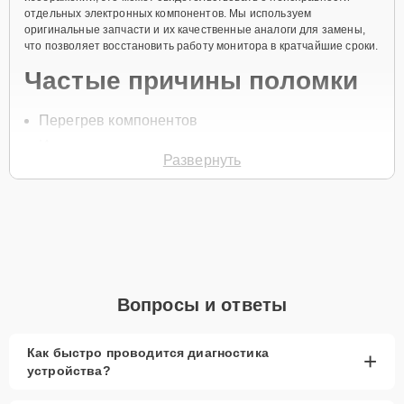
отдельных электронных компонентов. Мы используем
оригинальные запчасти и их качественные аналоги для замены,
что позволяет восстановить работу монитора в кратчайшие сроки.
Частые причины поломки
Перегрев компонентов
Износ электронных плат
Развернуть
Попадание влаги
Короткое замыкание
Механические повреждения
Для замены электронных компонентов свяжитесь с нами по
телефону +7 (846) 219-26-47 или оставьте
Заявку на сайте
.
Специалист перезвонит вам в течение одной минуты для
Вопросы и ответы
обсуждения всех деталей и записи на диагностику и ремонт.
Главные особенности
Как быстро проводится диагностика
+
сервиса
устройства?