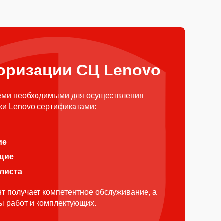
оризации СЦ Lenovo
еми необходимыми для осуществления
ки Lenovo сертификатами:
ие
щие
алиста
т получает компетентное обслуживание, а
ды работ и комплектующих.