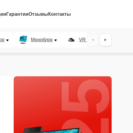
ции
Гарантии
Отзывы
Контакты
25%
ор
Моноблок
VR система