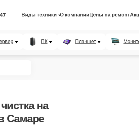
-47
Виды техники
О компании
Цены на ремонт
Ак
ервер
ПК
Планшет
Монит
чистка
на
в Самаре