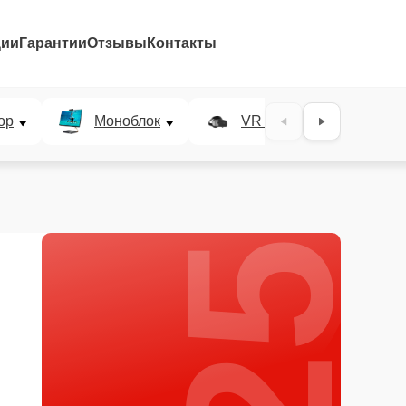
ции
Гарантии
Отзывы
Контакты
25%
ор
Моноблок
VR система