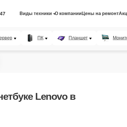
-47
Виды техники
О компании
Цены на ремонт
Ак
ервер
ПК
Планшет
Монит
нетбуке Lenovo в