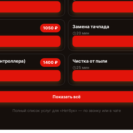
Замена тачпада
1050 ₽
20 мин
онтроллера)
Чистка от пыли
1400 ₽
25 мин
Показать всё
Полный список услуг для «
Нетбук
» — по звонку или в чате