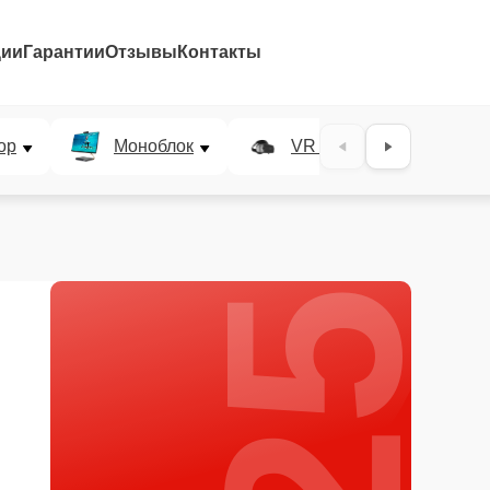
ции
Гарантии
Отзывы
Контакты
25%
ор
Моноблок
VR система