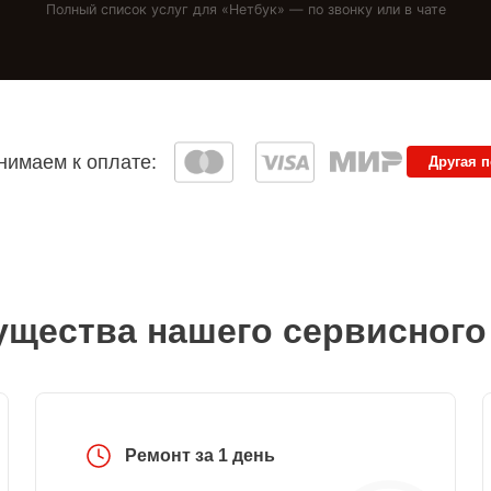
Полный список услуг для «
Нетбук
» — по звонку или в чате
имаем к оплате:
Другая 
щества нашего сервисного
Ремонт за 1 день