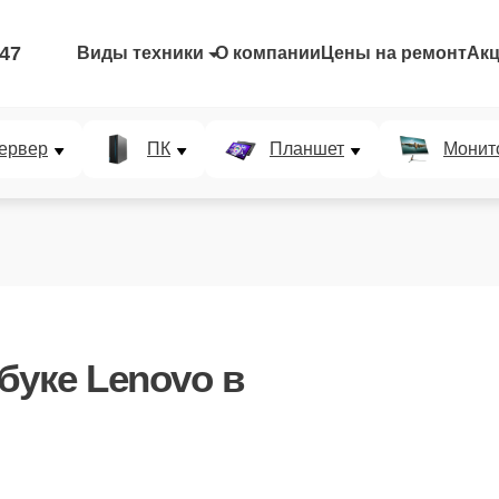
-47
Виды техники
О компании
Цены на ремонт
Ак
ервер
ПК
Планшет
Монит
буке Lenovo в