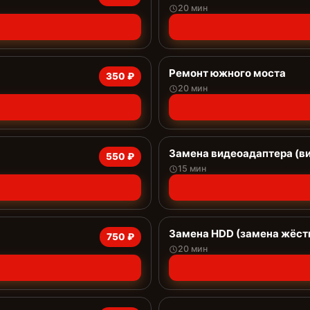
20 мин
Ремонт южного моста
350 ₽
20 мин
Замена видеоадаптера (в
550 ₽
15 мин
Замена HDD (замена жёст
750 ₽
20 мин