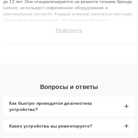
до 12 лет. Они специализируются на ремонте техники бренда
Lenovo, используют современное оборудование и
оригинальные запчасти. Каждый инженер регулярно проходит
обучение и сертификацию, что позволяет быстро и
точноdiagnostikировать поломки и восстанавливать технику с
Развернуть
сохранением гарантии до 3 лет. Наши мастера решают
сложные случаи: от замены матриц и материнских плат до
ремонта после залития и восстановления данных. Благодаря
высокой квалификации и ответственному подходу клиенты
получают быстрый, качественный ремонт и понятные
объяснения по результатам диагностики.
Вопросы и ответы
Как быстро проводится диагностика
+
устройства?
+
Какие устройства вы ремонтируете?