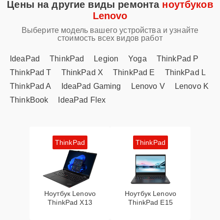
Цены на другие виды ремонта
ноутбуков
Lenovo
Выберите модель вашего устройства и узнайте
стоимость всех видов работ
IdeaPad
ThinkPad
Legion
Yoga
ThinkPad P
ThinkPad T
ThinkPad X
ThinkPad E
ThinkPad L
ThinkPad A
IdeaPad Gaming
Lenovo V
Lenovo K
ThinkBook
IdeaPad Flex
ThinkPad
ThinkPad
Ноутбук Lenovo
Ноутбук Lenovo
ThinkPad X13
ThinkPad E15