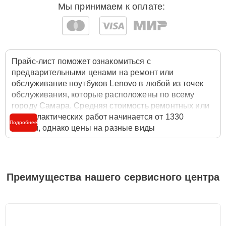
Мы принимаем к оплате:
Прайс-лист поможет ознакомиться с
предварительными ценами на ремонт или
обслуживание ноутбуков Lenovo в любой из точек
обслуживания, которые расположены по всему
городу Самара. Средняя стоимость ремонтных или
профилактических работ начинается от 1330
Подробнее
рублей, однако цены на разные виды
комплектующих могут различаться. Полную
стоимость работ с учётом запчастей или расходных
материалов необходимо уточнять со специалистом
службы заботы о клиентах. Для расчета итоговой
Преимущества нашего сервисного центра
стоимости ремонта ноутбука достаточно позвонить
по телефону горячей линии
+7 (846) 219-26-47
или
оставить заявку на нашем сайте Lenovo-Official.