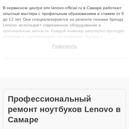
В сервисном центре smr.lenovo-official.ru в Самаре работают
опытные мастера с профильным образованием и стажем от 5
до 12 лет. Они специализируются на ремонте техники бренда
Lenovo, используют современное оборудование и
оригинальные запчасти. Каждый инженер регулярно проходит
обучение и сертификацию, что позволяет быстро и
точноdiagnostikировать поломки и восстанавливать технику с
Развернуть
сохранением гарантии до 3 лет. Наши мастера решают
сложные случаи: от замены матриц и материнских плат до
ремонта после залития и восстановления данных. Благодаря
высокой квалификации и ответственному подходу клиенты
получают быстрый, качественный ремонт и понятные
объяснения по результатам диагностики.
Профессиональный
ремонт ноутбуков Lenovo в
Самаре