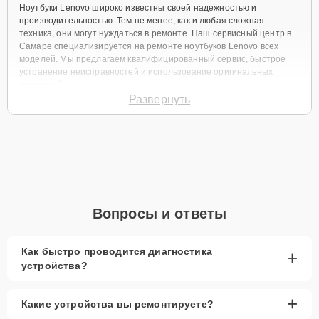
Ноутбуки Lenovo широко известны своей надежностью и
производительностью. Тем не менее, как и любая сложная
техника, они могут нуждаться в ремонте. Наш сервисный центр в
Самаре специализируется на ремонте ноутбуков Lenovo всех
моделей. Мы предлагаем квалифицированный сервис, быстрое
устранение неисправностей и использование оригинальных
запчастей.
Развернуть
Частые причины
неисправностей и их
профилактика
Среди основных причин поломок ноутбуков Lenovo –
механические повреждения, проблемы с программным
Вопросы и ответы
обеспечением, износ аккумулятора и перегрев. Для
предотвращения этих проблем рекомендуется бережное
обращение с устройством, регулярное обновление ПО,
Как быстро проводится диагностика
+
использование качественных зарядных устройств и обеспечение
устройства?
хорошего вентилирования для охлаждения.
Услуги ремонта
+
Какие устройства вы ремонтируете?