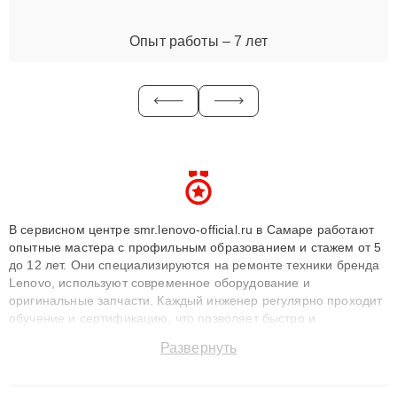
Опыт работы – 7 лет
В сервисном центре smr.lenovo-official.ru в Самаре работают
опытные мастера с профильным образованием и стажем от 5
до 12 лет. Они специализируются на ремонте техники бренда
Lenovo, используют современное оборудование и
оригинальные запчасти. Каждый инженер регулярно проходит
обучение и сертификацию, что позволяет быстро и
точноdiagnostikировать поломки и восстанавливать технику с
Развернуть
сохранением гарантии до 3 лет. Наши мастера решают
сложные случаи: от замены матриц и материнских плат до
ремонта после залития и восстановления данных. Благодаря