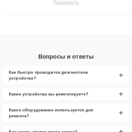
Развернуть
сохранением гарантии до 3 лет. Наши мастера решают
сложные случаи: от замены матриц и материнских плат до
ремонта после залития и восстановления данных. Благодаря
высокой квалификации и ответственному подходу клиенты
получают быстрый, качественный ремонт и понятные
объяснения по результатам диагностики.
Вопросы и ответы
Как быстро проводится диагностика
+
устройства?
+
Какие устройства вы ремонтируете?
Какое оборудование используется для
+
ремонта?
+
Как узнать статус моего заказа?