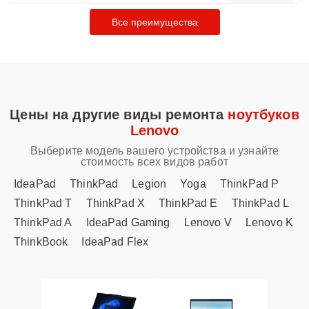
Все преимущества
Цены на другие виды ремонта
ноутбуков
Lenovo
Выберите модель вашего устройства и узнайте
стоимость всех видов работ
IdeaPad
ThinkPad
Legion
Yoga
ThinkPad P
ThinkPad T
ThinkPad X
ThinkPad E
ThinkPad L
ThinkPad A
IdeaPad Gaming
Lenovo V
Lenovo K
ThinkBook
IdeaPad Flex