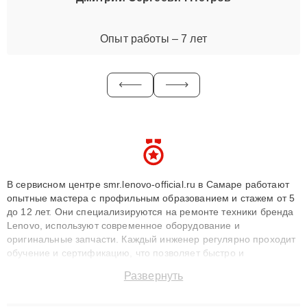
Опыт работы – 7 лет
В сервисном центре smr.lenovo-official.ru в Самаре работают
опытные мастера с профильным образованием и стажем от 5
до 12 лет. Они специализируются на ремонте техники бренда
Lenovo, используют современное оборудование и
оригинальные запчасти. Каждый инженер регулярно проходит
обучение и сертификацию, что позволяет быстро и
точноdiagnostikировать поломки и восстанавливать технику с
Развернуть
сохранением гарантии до 3 лет. Наши мастера решают
сложные случаи: от замены матриц и материнских плат до