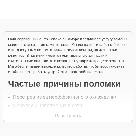
ремонта после залития и восстановления данных. Благодаря
высокой квалификации и ответственному подходу клиенты
получают быстрый, качественный ремонт и понятные
объяснения по результатам диагностики.
Наш сервисный центр Lenovo в Самаре предлагает услугу замены
северного моста для компьютеров. Мы выполняем работы быстро
и по доступным ценам, а также предлагаем скидки для наших
клиентов. В наличии имеются оригинальные запчасти и
качественные аналоги, что позволяет ускорить процесс ремонта.
Мы обеспечиваем высокое качество работы, чтобы восстановить
стабильность работы устройства в кратчайшие сроки.
Частые причины поломки
Перегрев из-за неэффективного охлаждения
Перепады напряжения в сети
Износ внутренних компонентов
Развернуть
Механические повреждения
Попадание влаги на материнскую плату