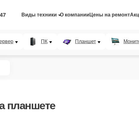
-47
Виды техники
О компании
Цены на ремонт
Ак
ервер
ПК
Планшет
Монит
а планшете