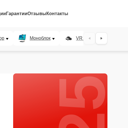
ции
Гарантии
Отзывы
Контакты
25%
ор
Моноблок
VR система