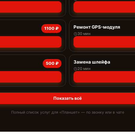
Ремонт GPS-модуля
1100 ₽
30 мин
Замена шлейфа
500 ₽
20 мин
Показать всё
Полный список услуг для «
Планшет
» — по звонку или в чате