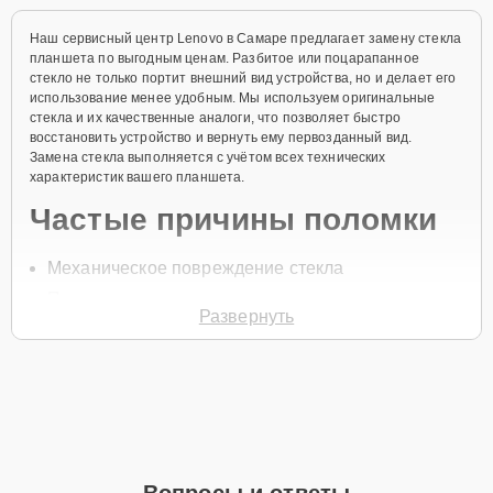
Наш сервисный центр Lenovo в Самаре предлагает замену стекла
планшета по выгодным ценам. Разбитое или поцарапанное
стекло не только портит внешний вид устройства, но и делает его
использование менее удобным. Мы используем оригинальные
стекла и их качественные аналоги, что позволяет быстро
восстановить устройство и вернуть ему первозданный вид.
Замена стекла выполняется с учётом всех технических
характеристик вашего планшета.
Частые причины поломки
Механическое повреждение стекла
Падение планшета
Развернуть
Царапины на стекле
Износ защитного покрытия
Попадание влаги под стекло
Для записи на замену стекла планшета позвоните по телефону
+7 (846) 219-26-47 или оставьте
Заявку на сайте
. Специалист
свяжется с вами в течение минуты для уточнения всех деталей и
Вопросы и ответы
записи на диагностику и ремонт.