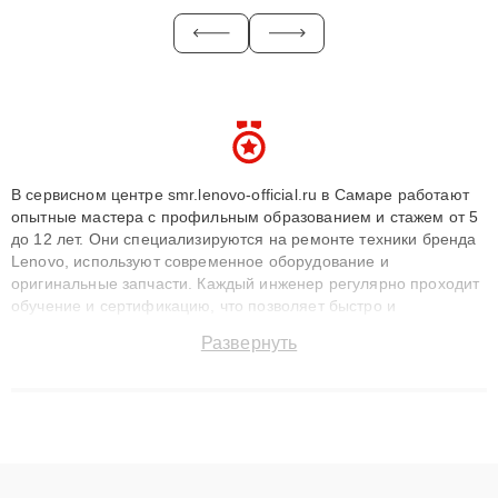
В сервисном центре smr.lenovo-official.ru в Самаре работают
опытные мастера с профильным образованием и стажем от 5
до 12 лет. Они специализируются на ремонте техники бренда
Lenovo, используют современное оборудование и
оригинальные запчасти. Каждый инженер регулярно проходит
обучение и сертификацию, что позволяет быстро и
точноdiagnostikировать поломки и восстанавливать технику с
Развернуть
сохранением гарантии до 3 лет. Наши мастера решают
сложные случаи: от замены матриц и материнских плат до
ремонта после залития и восстановления данных. Благодаря
высокой квалификации и ответственному подходу клиенты
получают быстрый, качественный ремонт и понятные
объяснения по результатам диагностики.