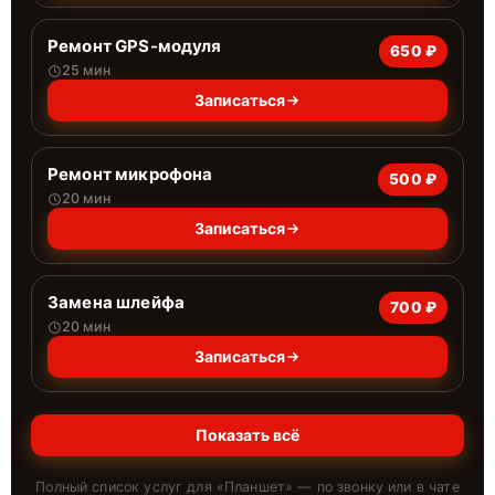
Ремонт GPS-модуля
650 ₽
25 мин
Записаться
Ремонт микрофона
500 ₽
20 мин
Записаться
Замена шлейфа
700 ₽
20 мин
Записаться
Показать всё
Полный список услуг для «
Планшет
» — по звонку или в чате