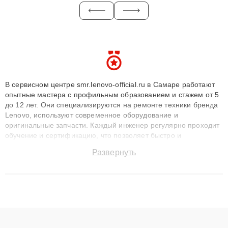
В сервисном центре smr.lenovo-official.ru в Самаре работают
опытные мастера с профильным образованием и стажем от 5
до 12 лет. Они специализируются на ремонте техники бренда
Lenovo, используют современное оборудование и
оригинальные запчасти. Каждый инженер регулярно проходит
обучение и сертификацию, что позволяет быстро и
точноdiagnostikировать поломки и восстанавливать технику с
Развернуть
сохранением гарантии до 3 лет. Наши мастера решают
сложные случаи: от замены матриц и материнских плат до
ремонта после залития и восстановления данных. Благодаря
высокой квалификации и ответственному подходу клиенты
получают быстрый, качественный ремонт и понятные
объяснения по результатам диагностики.