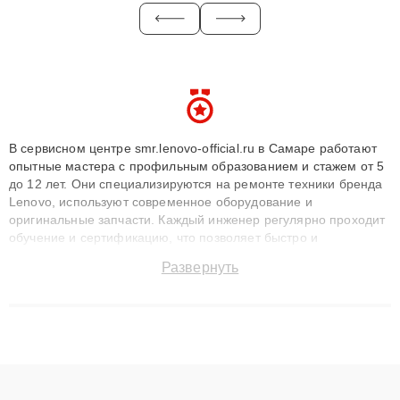
В сервисном центре smr.lenovo-official.ru в Самаре работают
опытные мастера с профильным образованием и стажем от 5
до 12 лет. Они специализируются на ремонте техники бренда
Lenovo, используют современное оборудование и
оригинальные запчасти. Каждый инженер регулярно проходит
обучение и сертификацию, что позволяет быстро и
точноdiagnostikировать поломки и восстанавливать технику с
Развернуть
сохранением гарантии до 3 лет. Наши мастера решают
сложные случаи: от замены матриц и материнских плат до
ремонта после залития и восстановления данных. Благодаря
высокой квалификации и ответственному подходу клиенты
получают быстрый, качественный ремонт и понятные
объяснения по результатам диагностики.