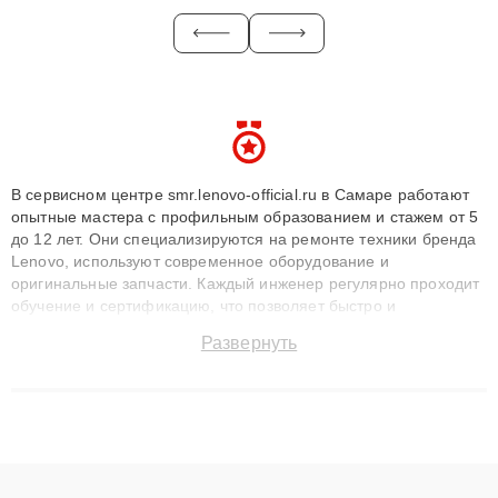
В сервисном центре smr.lenovo-official.ru в Самаре работают
опытные мастера с профильным образованием и стажем от 5
до 12 лет. Они специализируются на ремонте техники бренда
Lenovo, используют современное оборудование и
оригинальные запчасти. Каждый инженер регулярно проходит
обучение и сертификацию, что позволяет быстро и
точноdiagnostikировать поломки и восстанавливать технику с
Развернуть
сохранением гарантии до 3 лет. Наши мастера решают
сложные случаи: от замены матриц и материнских плат до
ремонта после залития и восстановления данных. Благодаря
высокой квалификации и ответственному подходу клиенты
получают быстрый, качественный ремонт и понятные
объяснения по результатам диагностики.