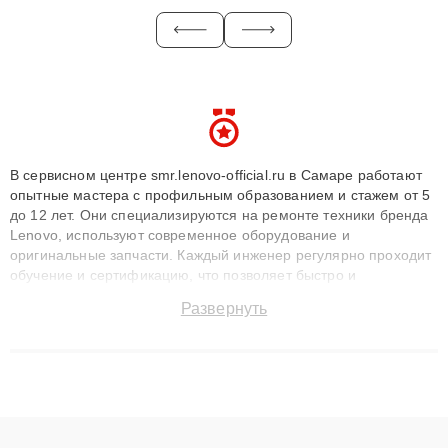
В сервисном центре smr.lenovo-official.ru в Самаре работают
опытные мастера с профильным образованием и стажем от 5
до 12 лет. Они специализируются на ремонте техники бренда
Lenovo, используют современное оборудование и
оригинальные запчасти. Каждый инженер регулярно проходит
обучение и сертификацию, что позволяет быстро и
точноdiagnostikировать поломки и восстанавливать технику с
Развернуть
сохранением гарантии до 3 лет. Наши мастера решают
сложные случаи: от замены матриц и материнских плат до
ремонта после залития и восстановления данных. Благодаря
высокой квалификации и ответственному подходу клиенты
получают быстрый, качественный ремонт и понятные
объяснения по результатам диагностики.