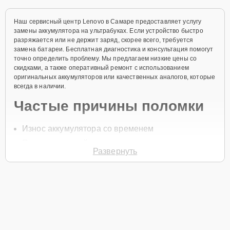
Наш сервисный центр Lenovo в Самаре предоставляет услугу
замены аккумулятора на ультрабуках. Если устройство быстро
разряжается или не держит заряд, скорее всего, требуется
замена батареи. Бесплатная диагностика и консультация помогут
точно определить проблему. Мы предлагаем низкие цены со
скидками, а также оперативный ремонт с использованием
оригинальных аккумуляторов или качественных аналогов, которые
всегда в наличии.
Частые причины поломки
Износ аккумулятора со временем
Перегрев устройства
Развернуть
Неисправности контроллера питания
Неправильная эксплуатация батареи
Механические повреждения аккумулятора
Для начала ремонта позвоните по телефону +7 (846) 219-26-47
или оставьте
Заявку на сайте
, и специалист свяжется с вами в
течение минуты для уточнения всех вопросов и записи на