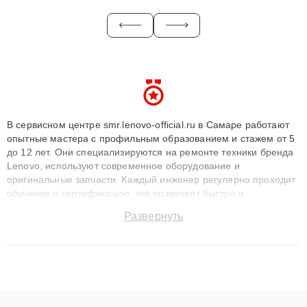
В сервисном центре smr.lenovo-official.ru в Самаре работают
опытные мастера с профильным образованием и стажем от 5
до 12 лет. Они специализируются на ремонте техники бренда
Lenovo, используют современное оборудование и
оригинальные запчасти. Каждый инженер регулярно проходит
обучение и сертификацию, что позволяет быстро и
точноdiagnostikировать поломки и восстанавливать технику с
Развернуть
сохранением гарантии до 3 лет. Наши мастера решают
сложные случаи: от замены матриц и материнских плат до
ремонта после залития и восстановления данных. Благодаря
высокой квалификации и ответственному подходу клиенты
получают быстрый, качественный ремонт и понятные
объяснения по результатам диагностики.