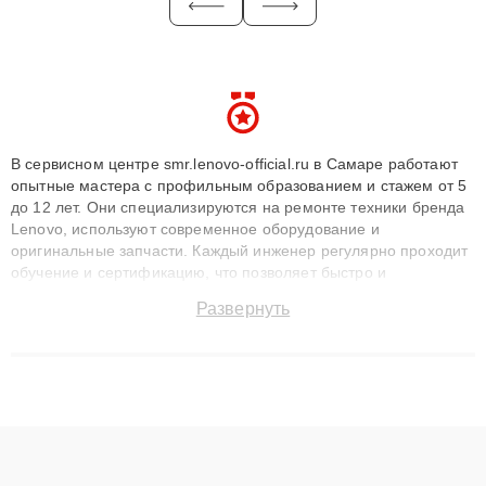
В сервисном центре smr.lenovo-official.ru в Самаре работают
опытные мастера с профильным образованием и стажем от 5
до 12 лет. Они специализируются на ремонте техники бренда
Lenovo, используют современное оборудование и
оригинальные запчасти. Каждый инженер регулярно проходит
обучение и сертификацию, что позволяет быстро и
точноdiagnostikировать поломки и восстанавливать технику с
Развернуть
сохранением гарантии до 3 лет. Наши мастера решают
сложные случаи: от замены матриц и материнских плат до
ремонта после залития и восстановления данных. Благодаря
высокой квалификации и ответственному подходу клиенты
получают быстрый, качественный ремонт и понятные
объяснения по результатам диагностики.