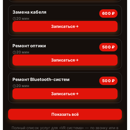
Замена кабеля
600 ₽
20 мин
Записаться
Ремонт оптики
500 ₽
20 мин
Записаться
Ремонт Bluetooth-систем
500 ₽
20 мин
Записаться
Показать всё
Полный список услуг для «
VR система
» — по звонку или в