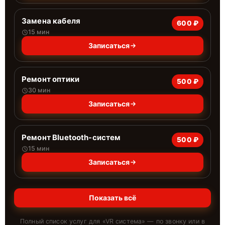
Замена кабеля
600 ₽
15 мин
Записаться
Ремонт оптики
500 ₽
30 мин
Записаться
Ремонт Bluetooth-систем
500 ₽
15 мин
Записаться
Показать всё
Полный список услуг для «
VR система
» — по звонку или в