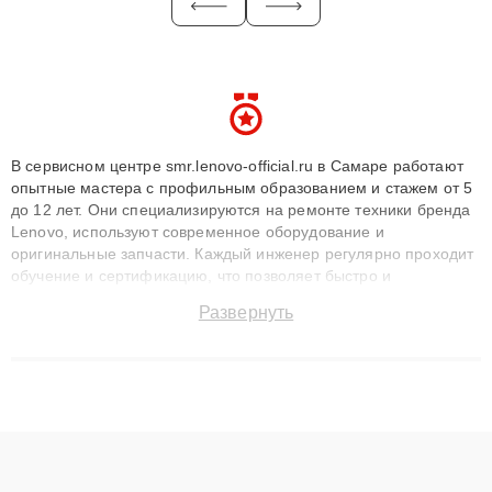
В сервисном центре smr.lenovo-official.ru в Самаре работают
опытные мастера с профильным образованием и стажем от 5
до 12 лет. Они специализируются на ремонте техники бренда
Lenovo, используют современное оборудование и
оригинальные запчасти. Каждый инженер регулярно проходит
обучение и сертификацию, что позволяет быстро и
точноdiagnostikировать поломки и восстанавливать технику с
Развернуть
сохранением гарантии до 3 лет. Наши мастера решают
сложные случаи: от замены матриц и материнских плат до
ремонта после залития и восстановления данных. Благодаря
высокой квалификации и ответственному подходу клиенты
получают быстрый, качественный ремонт и понятные
объяснения по результатам диагностики.