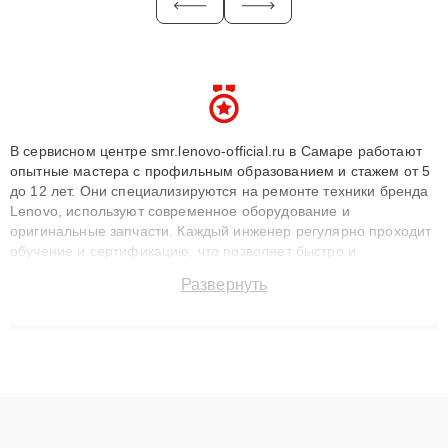
В сервисном центре smr.lenovo-official.ru в Самаре работают
опытные мастера с профильным образованием и стажем от 5
до 12 лет. Они специализируются на ремонте техники бренда
Lenovo, используют современное оборудование и
оригинальные запчасти. Каждый инженер регулярно проходит
обучение и сертификацию, что позволяет быстро и
точноdiagnostikировать поломки и восстанавливать технику с
Развернуть
сохранением гарантии до 3 лет. Наши мастера решают
сложные случаи: от замены матриц и материнских плат до
ремонта после залития и восстановления данных. Благодаря
высокой квалификации и ответственному подходу клиенты
получают быстрый, качественный ремонт и понятные
объяснения по результатам диагностики.