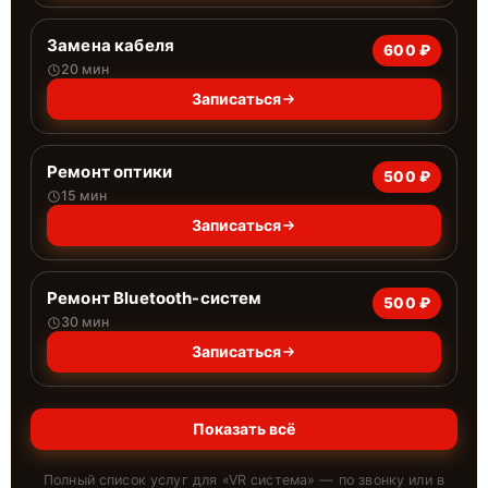
Замена кабеля
600 ₽
20 мин
Записаться
Ремонт оптики
500 ₽
15 мин
Записаться
Ремонт Bluetooth-систем
500 ₽
30 мин
Записаться
Показать всё
Полный список услуг для «
VR система
» — по звонку или в