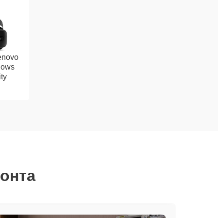
enovo
dows
ty
монта