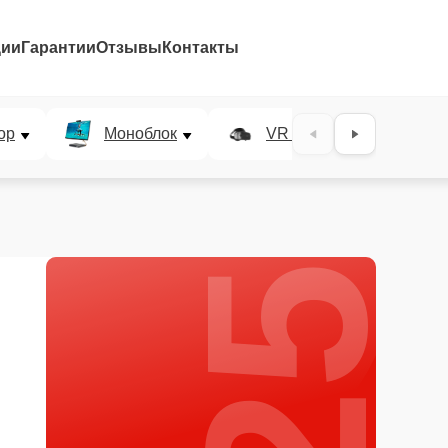
ции
Гарантии
Отзывы
Контакты
25%
ор
Моноблок
VR система