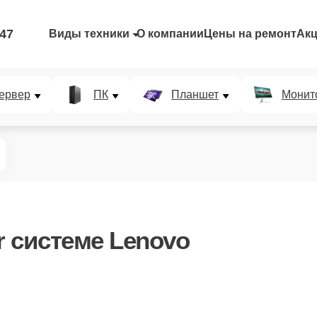
-47
Виды техники
О компании
Цены на ремонт
Ак
ервер
ПК
Планшет
Монит
r системе Lenovo