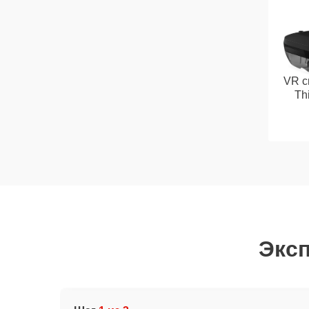
VR с
Th
Эксп