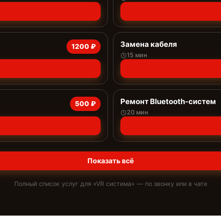
Замена кабеля
1200 ₽
15 мин
Ремонт Bluetooth-систем
500 ₽
20 мин
Показать всё
Полный список услуг для «
VR система
» — по звонку или в чате