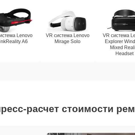
истема Lenovo
VR система Lenovo
VR система L
inkReality A6
Mirage Solo
Explorer Win
Mixed Reali
Headset
ресс-расчет стоимости ре